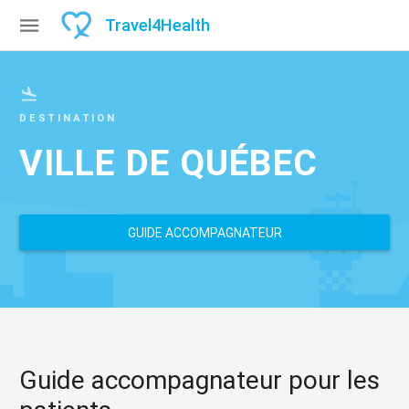

Travel
4
Health

DESTINATION
VILLE DE QUÉBEC
GUIDE ACCOMPAGNATEUR
Guide accompagnateur pour les