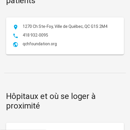
patients
1270 Ch Ste-Foy, Ville de Québec, QC G1S 2M4

418 932-0095

qchfoundation.org

Hôpitaux et où se loger à
proximité